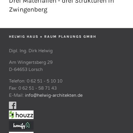
Drei Materialien - drei Strukturen in
Zwingenberg
HELWIG HAUS + RAUM PLANUNGS GMBH
Dipl. Ing. Dirk Helwig
Am Wingertsberg 29
D-64653 Lorsch
Telefon: 0 62 51 - 5 10 10
Fax: 0 62 51 - 58 71 43
E-Mail:
info@helwig-architekten.de