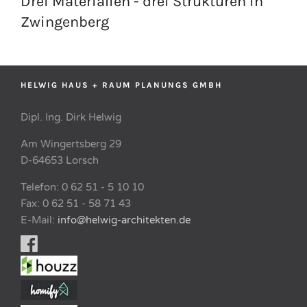
Drei Materialien - drei Strukturen in
Zwingenberg
HELWIG HAUS + RAUM PLANUNGS GMBH
Dipl. Ing. Dirk Helwig
Am Wingertsberg 29
D-64653 Lorsch
Telefon: 0 62 51 - 5 10 10
Fax: 0 62 51 - 58 71 43
E-Mail:
info@helwig-architekten.de