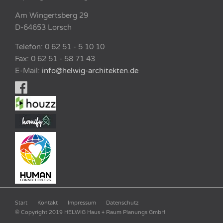
Am Wingertsberg 29
D-64653 Lorsch
Telefon: 0 62 51 - 5 10 10
Fax: 0 62 51 - 58 71 43
E-Mail:
info@helwig-architekten.de
Start
Kontakt
Impressum
Datenschutz
© Copyright 2019 HELWIG Haus + Raum Planungs GmbH