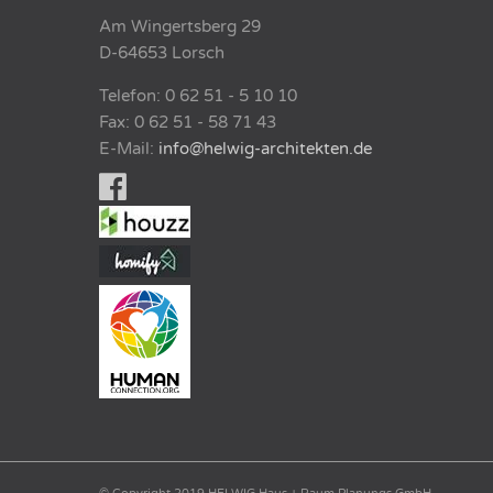
Am Wingertsberg 29
D-64653 Lorsch
Telefon: 0 62 51 - 5 10 10
Fax: 0 62 51 - 58 71 43
E-Mail:
info@helwig-architekten.de