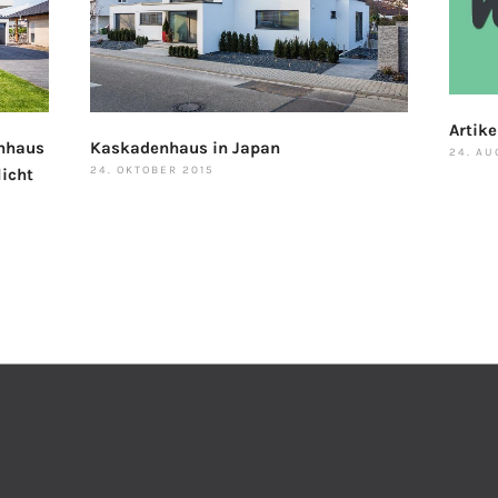
Artike
enhaus
Kaskadenhaus in Japan
24. AU
24. OKTOBER 2015
licht