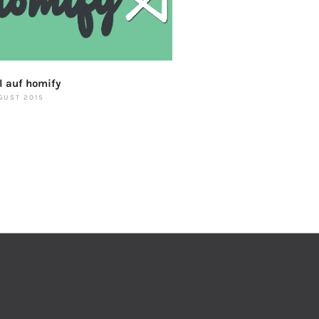
l auf homify
GUST 2015