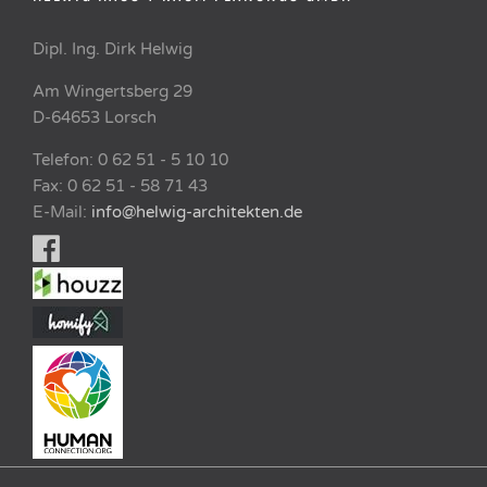
Dipl. Ing. Dirk Helwig
Am Wingertsberg 29
D-64653 Lorsch
Telefon: 0 62 51 - 5 10 10
Fax: 0 62 51 - 58 71 43
E-Mail:
info@helwig-architekten.de