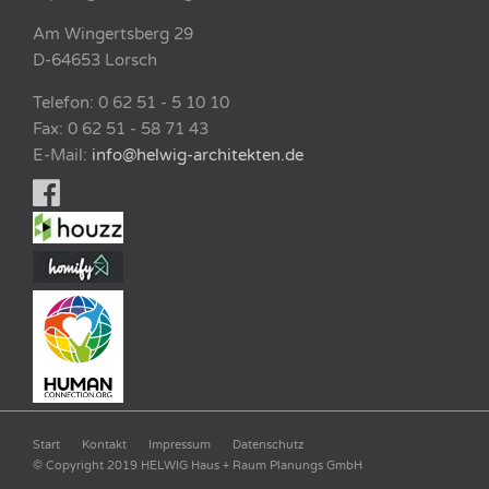
Am Wingertsberg 29
D-64653 Lorsch
Telefon: 0 62 51 - 5 10 10
Fax: 0 62 51 - 58 71 43
E-Mail:
info@helwig-architekten.de
Start
Kontakt
Impressum
Datenschutz
© Copyright 2019 HELWIG Haus + Raum Planungs GmbH