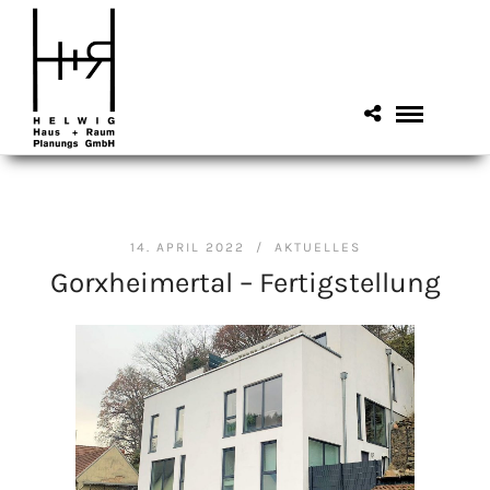
14. APRIL 2022 /
AKTUELLES
Gorxheimertal – Fertigstellung